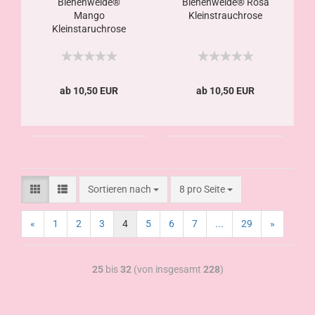
Bienenweide®
Bienenweide® Rosa
Mango
Kleinstrauchrose
Kleinstaruchrose
ab 10,50 EUR
ab 10,50 EUR
Sortieren nach
8 pro Seite
«
1
2
3
4
5
6
7
...
29
»
25
bis
32
(von insgesamt
228
)