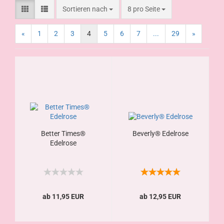
Sortieren nach
8 pro Seite
«
1
2
3
4
5
6
7
...
29
»
Better Times®
Beverly® Edelrose
Edelrose
ab 11,95 EUR
ab 12,95 EUR