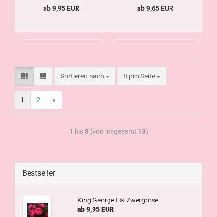
ab 9,95 EUR
ab 9,65 EUR
Sortieren nach
8 pro Seite
1
2
»
1
bis
8
(von insgesamt
13
)
Bestseller
King George I.® Zwergrose
ab 9,95 EUR