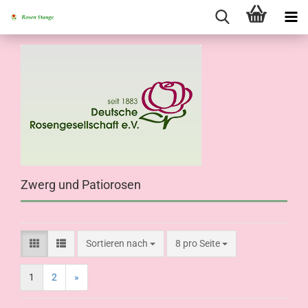
Zwerg und Patiorosen
Sortieren nach
8 pro Seite
1
2
»