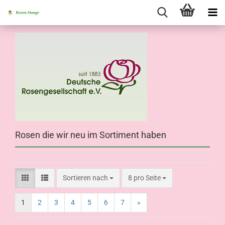
Rosen die wir neu im Sortiment haben
Sortieren nach
8 pro Seite
1
2
3
4
5
6
7
»