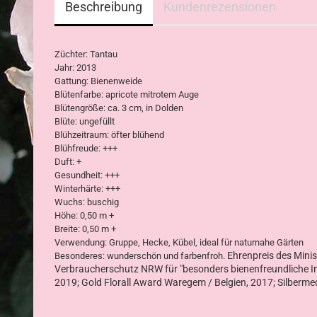
Beschreibung
Kundenrezensionen
Züchter: Tantau
Jahr: 2013
Gattung: Bienenweide
Blütenfarbe: apricote mitrotem Auge
Blütengröße: ca. 3 cm, in Dolden
Blüte: ungefüllt
Blühzeitraum: öfter blühend
Blühfreude: +++
Duft: +
Gesundheit: +++
Winterhärte: +++
Wuchs: buschig
Höhe: 0,50 m +
Breite: 0,50 m +
Verwendung: Gruppe, Hecke, Kübel, ideal für naturnahe Gärten
Ehrenpreis des Mini
Besonderes: wunderschön und farbenfroh.
Verbraucherschutz NRW für "besonders bienenfreundliche I
2019; Gold Florall Award Waregem / Belgien, 2017; Silberm