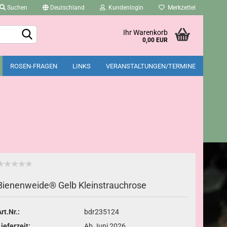
Suchen
Deutschland
Kundenlogin
Merkzettel
Ihr Warenkorb
0,00 EUR
ROSEN-FRAGEN
LINKS
VERANSTALTUNGEN/TERMINE
Konto erstellen
Passwort vergessen?
Bienenweide® Gelb Kleinstrauchrose
rt.Nr.:
bdr235124
Lieferzeit:
Ab Juni 2026