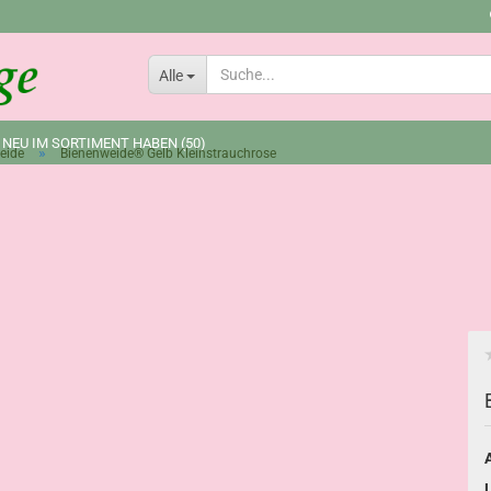
Lieferland
Alle
 NEU IM SORTIMENT HABEN (50)
»
eide
Bienenweide® Gelb Kleinstrauchrose
A