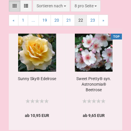
Sortieren nach
8 pro Seite
«
1
...
19
20
21
22
23
»
TOP
Sunny Sky® Edelrose
Sweet Pretty® syn.
Astronomia®
Beetrose
ab 10,95 EUR
ab 9,65 EUR