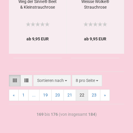
Weg der Sinne® Beet
Weisse Wolke®
& Kleinstrauchrose
Strauchrose
ab 9,95 EUR
ab 9,95 EUR
Sortieren nach
8 pro Seite
«
1
...
19
20
21
22
23
»
169
bis
176
(von insgesamt
184
)