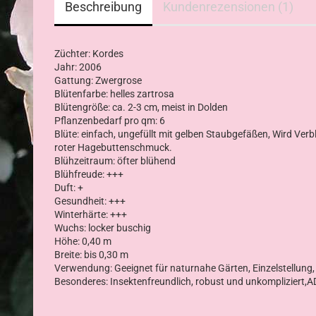
Beschreibung
Kundenrezensionen (1)
Züchter: Kordes
Jahr: 2006
Gattung: Zwergrose
Blütenfarbe: helles zartrosa
Blütengröße: ca. 2-3 cm, meist in Dolden
Pflanzenbedarf pro qm: 6
Blüte: einfach, ungefüllt mit gelben Staubgefäßen,
Wird Verb
roter Hagebuttenschmuck.
Blühzeitraum: öfter blühend
Blühfreude: +++
Duft: +
Gesundheit: +++
Winterhärte: +++
Wuchs: locker buschig
Höhe: 0,40 m
Breite: bis 0,30 m
Verwendung:
Geeignet für naturnahe Gärten, Einzelstellung
Besonderes: Insektenfreundlich, robust und unkompliziert,