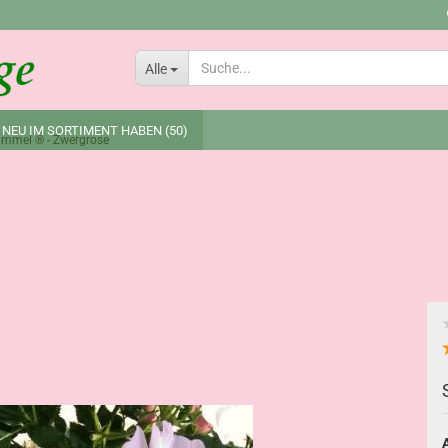
Lieferland
Alle
 NEU IM SORTIMENT HABEN (50)
immel ® - Zwergrose
A