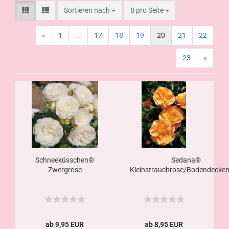
Sortieren nach
8 pro Seite
«
1
...
17
18
19
20
21
22
23
»
Schneeküsschen®
Sedana®
Zwergrose
Kleinstrauchrose/Bodendecker
ab 9,95 EUR
ab 8,95 EUR