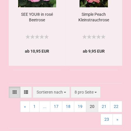
SEE YOU® in rosé
Simple Peach
Beetrose
Kleinstrauchrose
ab 10,95 EUR
ab 9,95 EUR
Sortieren nach
8 pro Seite
«
1
...
17
18
19
20
21
22
23
»