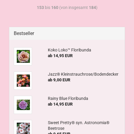
153
bis
160
(von insgesamt
184
)
Bestseller
Koko Loko™ Floribunda
ab 14,95 EUR
Jazz® Kleinstrauchrose/Bodendecker
ab 9,00 EUR
Rainy Blue Floribunda
ab 14,95 EUR
Sweet Pretty® syn. Astronomia®
Beetrose