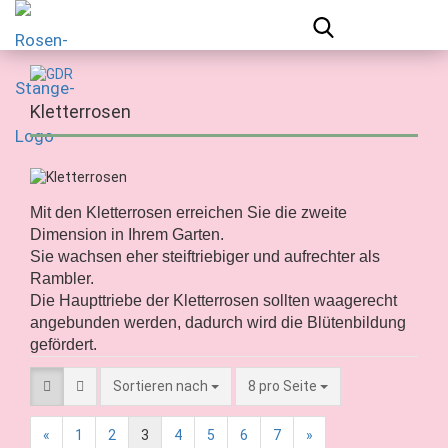
Kletterrosen
Mit den Kletterrosen erreichen Sie die zweite
Dimension in Ihrem Garten.
Sie wachsen eher steiftriebiger und aufrechter als
Rambler.
Die Haupttriebe der Kletterrosen sollten waagerecht
angebunden werden, dadurch wird die Blütenbildung
gefördert.
Sortieren nach
8 pro Seite
«
1
2
3
4
5
6
7
»