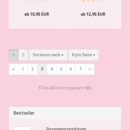
ab 10,95 EUR
ab 12,95 EUR
Sortieren nach
8 pro Seite
«
1
2
3
4
5
6
7
»
17
bis
24
(von insgesamt
55
)
Bestseller
Rosenlangzeitdünger