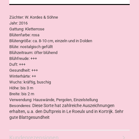
Züchter: W. Kordes & Söhne
Jahr: 2016
Gattung: Kletterrose
Blütenfarbe: rosa
Blütengröße: ca. 8-10 cm, einzeln und in Dolden
Blüte: nostalgisch gefüllt
Blühzeitraum: öfter blühend
Blühfreude: +++
Duft: +++
Gesundheit: +++
Winterhärte: ++
Wuchs: kräftig, buschig
Höhe: bis 3 m
Breite: bis 2 m
Verwendung: Hauswände, Pergolen, Einzelstellung
Diese Sorte hat zahlreiche Auszeichnungen
Besonderes:
erhalten, u.a. den Duftpreis in Le Roeulx und in Kortrijk. Sehr
gute Blattgesundheit
Kundenrezensionen