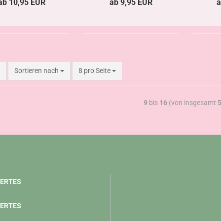
ab 10,95 EUR
ab 9,95 EUR
a
Sortieren nach
8 pro Seite
9
bis
16
(von insgesamt
ERTES
ERTES