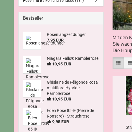
Rosen für Balkon und Terrasse (184)
Bestseller
Rosenlangzeitdünger
Mit den K
7,95 EUR
Sie wachs
Die Haupt
Niagara Falls® Ramblerrose
ab 10,95 EUR
Ghislaine de Féligonde Rosa
multiflora Hybride
Ramblerrose
ab 10,95 EUR
Eden Rose 85 ® (Pierre de
Ronsard) - Strauchrose
ab 9,95 EUR
Str