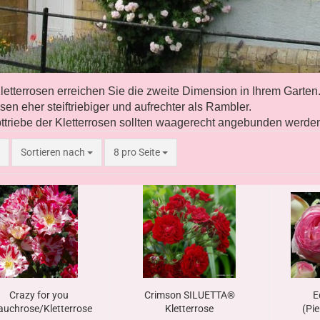
letterrosen erreichen Sie die zweite Dimension in Ihrem Garten
en eher steiftriebiger und aufrechter als Rambler.
triebe der Kletterrosen sollten waagerecht angebunden werden,
Sortieren nach
8 pro Seite
Crazy for you
Crimson SILUETTA®
E
auchrose/Kletterrose
Kletterrose
(Pie