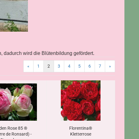
.
 dadurch wird die Blütenbildung gefördert.
«
1
2
3
4
5
6
7
»
den Rose 85 ®
Florentina®
rre de Ronsard) -
Kletterrose