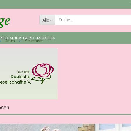
Lieferland
Alle
 NEU IM SORTIMENT HABEN (50)
»
»
Rosen
Kletterrosen
osen