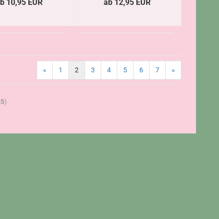
b 10,95 EUR
ab 12,95 EUR
«
1
2
3
4
5
6
7
»
55
)