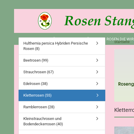
ROSEN (241)
DÜNGER UND ZUBEHÖR (2)
ROSEN DIE WIR
Startseite
Hulthemia persica Hybriden Persische
Rosen (8)
Beetrosen (99)
Strauchrosen (67)
Edelrosen (38)
Kletterrosen (55)
Ramblerrosen (28)
Kletterr
Kleinstrauchrosen und
Bodendeckerrosen (40)