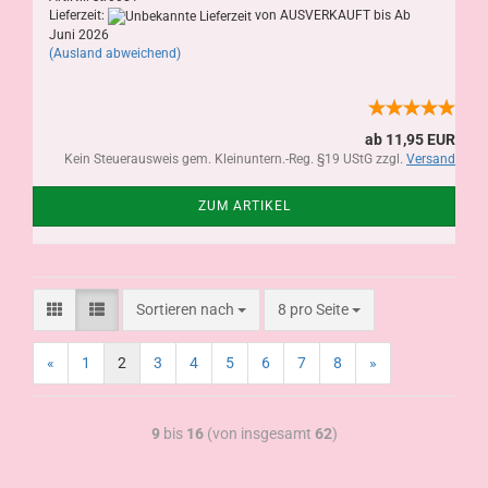
Lieferzeit:
von AUSVERKAUFT bis Ab
Juni 2026
(Ausland abweichend)
ab 11,95 EUR
Kein Steuerausweis gem. Kleinuntern.-Reg. §19 UStG zzgl.
Versand
ZUM ARTIKEL
Sortieren nach
8 pro Seite
«
1
2
3
4
5
6
7
8
»
9
bis
16
(von insgesamt
62
)