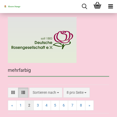
mehrfarbig
Sortieren nach
8 pro Seite
«
1
2
3
4
5
6
7
8
»