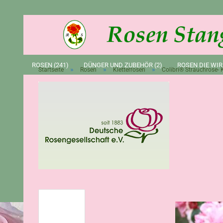
ROSEN (241)
DÜNGER UND ZUBEHÖR (2)
ROSEN DIE WIR
»
»
»
Startseite
Rosen
Kletterrosen
Colibri® Strauchrose- K