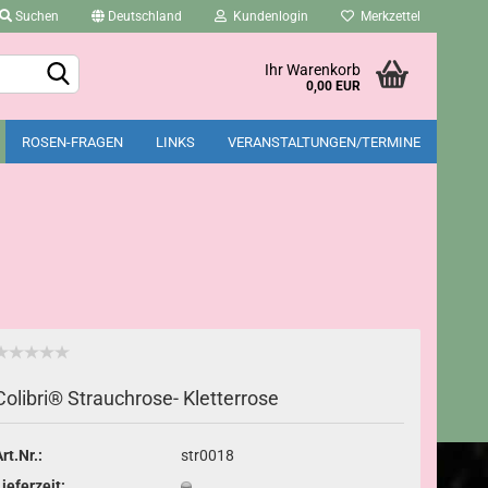
Suchen
Deutschland
Kundenlogin
Merkzettel
Ihr Warenkorb
0,00 EUR
ROSEN-FRAGEN
LINKS
VERANSTALTUNGEN/TERMINE
Konto erstellen
Passwort vergessen?
Colibri® Strauchrose- Kletterrose
rt.Nr.:
str0018
Lieferzeit: