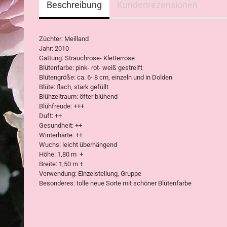
Beschreibung
Kundenrezensionen
Züchter: Meilland
Jahr: 2010
Gattung: Strauchrose- Kletterrose
Blütenfarbe: pink- rot- weiß gestreift
Blütengröße: ca. 6- 8 cm, einzeln und in Dolden
Blüte: flach, stark gefüllt
Blühzeitraum: öfter blühend
Blühfreude: +++
Duft: ++
Gesundheit: ++
Winterhärte: ++
Wuchs: leicht überhängend
Höhe: 1,80 m +
Breite: 1,50 m +
Verwendung: Einzelstellung, Gruppe
Besonderes: tolle neue Sorte mit schöner Blütenfarbe