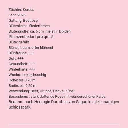
Züchter: Kordes
Jahr: 2025
Gattung: Beetrose
Blütenfarbe: fliederfarben
Blütengröße: ca. 6 cm, meist in Dolden
Pflanzenbedarf pro qm: 5
Blüte: gefüllt
Blühzeitraum: öfter blühend
Blühfreude: +++
Duft: +++
Gesundheit: +++
Winterhärte: +++
Wuchs: locker, buschig
Höhe: bis 0,70 m
Breite: bis 0,50 m
Verwendung: Beet, Gruppe, Hecke, Kübel
Besonderes : stark duftende Rose mit wünderschöner Farbe,
Benannt nach Herzogin Dorothea von Sagan im gleich­namigen
Schloss­park.