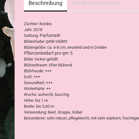
Beschreibung
Kundenrezensionen
Züchter: Kordes
Jahr: 2018
Parfuma®
Gattung:
pink-violett
Blütenfarbe:
Blütengröße: ca. 6-8 cm, einzelnd und in Dolden
Pflanzenbedarf pro qm: 5
Blüte: locker gefüllt
Blühzeitraum: öfter blühend
Blühfreude: +++
Duft: +++
Gesundheit: +++
Winterhärte: ++
Wuchs: aufrecht, buschig
Höhe: bis 1 m
Breite: bis 0,60 m
Verwendung: Beet, Gruppe, Kübel
Besonderes: sehr robust, pflegeleicht, mit sehr starkem, fruchtig