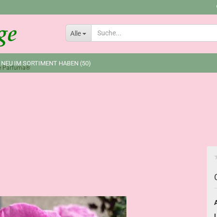
Lieferland
Alle
 NEU IM SORTIMENT HABEN (50)
e Parfuma®
A