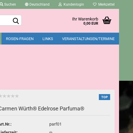
Suchen
Deutschland
Kundenlogin
Merkzettel
Ihr Warenkorb
0,00 EUR
ROSEN-FRAGEN
LINKS
VERANSTALTUNGEN/TERMINE
Konto erstellen
Passwort vergessen?
TOP
Carmen Würth® Edelrose Parfuma®
rt.Nr.:
parf01
Lieferzeit: