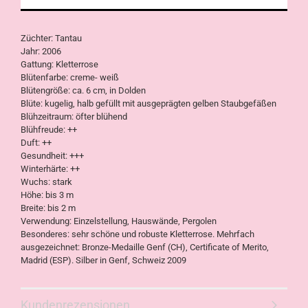
Züchter: Tantau
Jahr: 2006
Gattung: Kletterrose
Blütenfarbe: creme- weiß
Blütengröße: ca. 6 cm, in Dolden
Blüte: kugelig, halb gefüllt mit ausgeprägten gelben Staubgefäßen
Blühzeitraum: öfter blühend
Blühfreude: ++
Duft: ++
Gesundheit: +++
Winterhärte: ++
Wuchs: stark
Höhe: bis 3 m
Breite: bis 2 m
Verwendung: Einzelstellung, Hauswände, Pergolen
Besonderes: sehr schöne und robuste Kletterrose.
Mehrfach
ausgezeichnet: Bronze-Medaille Genf (CH), Certificate of Merito,
Madrid (ESP). Silber in Genf, Schweiz 2009
Kundenrezensionen