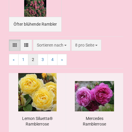
Öfter blühende Rambler
Sortieren nach
8 pro Seite
«
1
2
3
4
»
Lemon Siluetta®
Mercedes
Ramblerrose
Ramblerrose