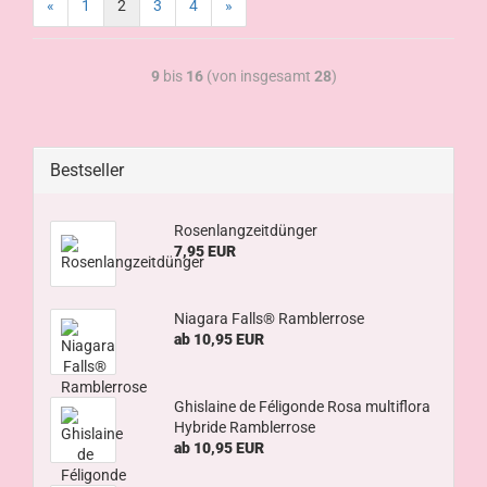
«
1
2
3
4
»
9
bis
16
(von insgesamt
28
)
Bestseller
Rosenlangzeitdünger
7,95 EUR
Niagara Falls® Ramblerrose
ab 10,95 EUR
Ghislaine de Féligonde Rosa multiflora
Hybride Ramblerrose
ab 10,95 EUR