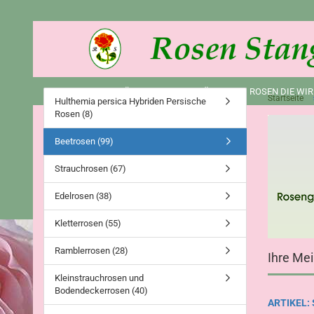
ROSEN (241)
DÜNGER UND ZUBEHÖR (2)
ROSEN DIE WIR
Startseite
Hulthemia persica Hybriden Persische
Rosen (8)
Beetrosen (99)
Strauchrosen (67)
Edelrosen (38)
Kletterrosen (55)
Ramblerrosen (28)
Ihre Me
Kleinstrauchrosen und
Bodendeckerrosen (40)