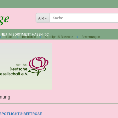
Lieferland
Alle
 NEU IM SORTIMENT HABEN (50)
»
»
»
»
Rosen
Beetrosen
Spotlight® Beetrose
Bewertungen
inung
ARTIKEL: SPOTLIGHT® BEETROSE