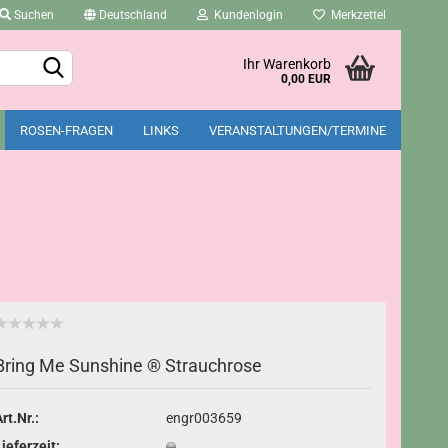
Suchen
Deutschland
Kundenlogin
Merkzettel
Ihr Warenkorb
0,00 EUR
ROSEN-FRAGEN
LINKS
VERANSTALTUNGEN/TERMINE
Konto erstellen
Passwort vergessen?
Bring Me Sunshine ® Strauchrose
rt.Nr.:
engr003659
Lieferzeit: