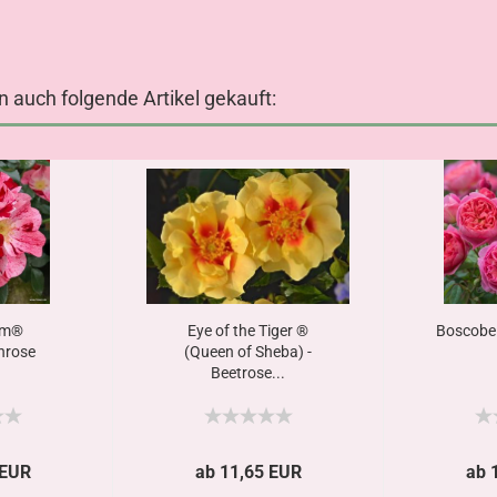
n auch folgende Artikel gekauft:
im®
Eye of the Tiger ®
Boscobel
hrose
(Queen of Sheba) -
Beetrose...
 EUR
ab 11,65 EUR
ab 