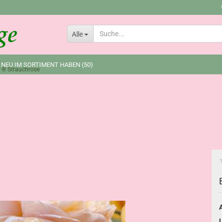
Lieferland
Alle
 NEU IM SORTIMENT HABEN (50)
 ® Strauchrose
A