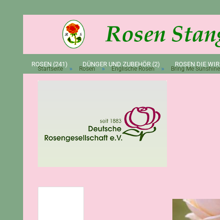
ROSEN (241)
DÜNGER UND ZUBEHÖR (2)
ROSEN DIE WIR
»
»
»
Startseite
Rosen
Englische Rosen
Bring Me Sunshine