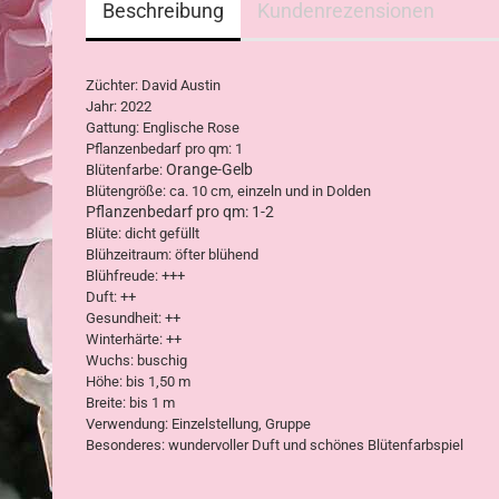
Beschreibung
Kundenrezensionen
Züchter: David Austin
Jahr: 2022
Gattung: Englische Rose
Pflanzenbedarf pro qm: 1
Orange-Gelb
Blütenfarbe:
Blütengröße: ca. 10 cm, einzeln und in Dolden
Pflanzenbedarf pro qm: 1-2
Blüte: dicht gefüllt
Blühzeitraum: öfter blühend
Blühfreude: +++
Duft: ++
Gesundheit: ++
Winterhärte: ++
Wuchs: buschig
Höhe: bis 1,50 m
Breite: bis 1 m
Verwendung: Einzelstellung, Gruppe
Besonderes: wundervoller Duft und schönes Blütenfarbspiel